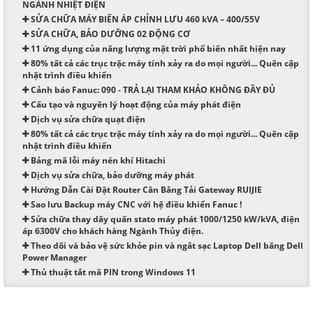
NGÀNH NHIỆT ĐIỆN
SỬA CHỮA MÁY BIẾN ÁP CHỈNH LƯU 460 kVA – 400/55V
SỬA CHỮA, BẢO DƯỠNG 02 ĐỘNG CƠ
11 ứng dụng của năng lượng mặt trời phổ biến nhất hiện nay
80% tất cả các trục trặc máy tính xảy ra do mọi người... Quên cập
nhật trình điều khiển
Cảnh báo Fanuc: 090 - TRẢ LẠI THAM KHẢO KHÔNG ĐẦY ĐỦ
Cấu tạo và nguyên lý hoạt động của máy phát điện
Dịch vụ sửa chữa quạt điện
80% tất cả các trục trặc máy tính xảy ra do mọi người... Quên cập
nhật trình điều khiển
Bảng mã lỗi máy nén khí Hitachi
Dịch vụ sửa chữa, bảo dưỡng máy phát
Hướng Dẫn Cài Đặt Router Cân Bằng Tải Gateway RUIJIE
Sao lưu Backup máy CNC với hệ điều khiển Fanuc !​
Sửa chữa thay dây quấn stato máy phát 1000/1250 kW/kVA, điện
áp 6300V cho khách hàng Ngành Thủy điện.
Theo dõi và bảo vệ sức khỏe pin và ngắt sạc Laptop Dell băng Dell
Power Manager
Thủ thuật tắt mã PIN trong Windows 11