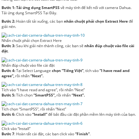
Bước 1: Tải ứng dụng SmartPSS
về máy tính để kết nối với camera Dahua.
Tải ứng dụng SmartPSS Tại Đây.
Bước 2:
Hoàn tất tải xuống, các bạn
nhấn chuột phải chọn Extract Here
để
giải nén.
Nhấn chuột phải chọn Extract Here
Bước 3:
Sau khi giải nén thành công, các bạn sẽ
nhấn đúp chuột vào file cài
đặt
.
Nhấn đúp chuột vào file cài đặt
Bước 4:
Tại Select Language
chọn “Tiếng Việt”
, tích vào
“I have read and
agree”,
rồi nhấn
“Next”.
Tích vào “I have read and agree”, rồi nhấn “Next”
Bước 5:
Tích chọn
“SmartPSS”,
rồi nhấn
“Next”.
Tích chọn “SmartPSS”, rồi nhấn “Next”
Bước 6:
Click vào
“Install”
để bắt đầu cài đặt phần mềm lên máy tính của bạn.
Click vào “Install”
Bước 7
: Hoàn tất cài đặt, các bạn click vào
“Finish”
.