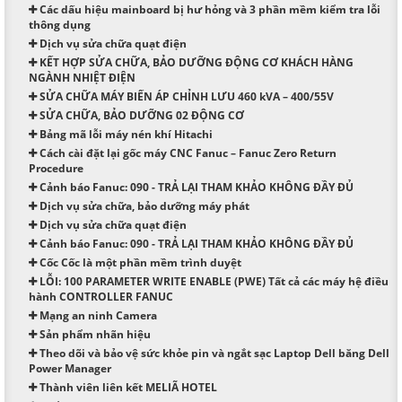
Các dấu hiệu mainboard bị hư hỏng và 3 phần mềm kiểm tra lỗi
thông dụng
Dịch vụ sửa chữa quạt điện
KẾT HỢP SỬA CHỮA, BẢO DƯỠNG ĐỘNG CƠ KHÁCH HÀNG
NGÀNH NHIỆT ĐIỆN
SỬA CHỮA MÁY BIẾN ÁP CHỈNH LƯU 460 kVA – 400/55V
SỬA CHỮA, BẢO DƯỠNG 02 ĐỘNG CƠ
Bảng mã lỗi máy nén khí Hitachi
Cách cài đặt lại gốc máy CNC Fanuc – Fanuc Zero Return
Procedure
Cảnh báo Fanuc: 090 - TRẢ LẠI THAM KHẢO KHÔNG ĐẦY ĐỦ
Dịch vụ sửa chữa, bảo dưỡng máy phát
Dịch vụ sửa chữa quạt điện
Cảnh báo Fanuc: 090 - TRẢ LẠI THAM KHẢO KHÔNG ĐẦY ĐỦ
Cốc Cốc là một phần mềm trình duyệt
LỖI: 100 PARAMETER WRITE ENABLE (PWE) Tất cả các máy hệ điều
hành CONTROLLER FANUC
Mạng an ninh Camera
Sản phẩm nhãn hiệu
Theo dõi và bảo vệ sức khỏe pin và ngắt sạc Laptop Dell băng Dell
Power Manager
Thành viên liên kết MELIÃ HOTEL