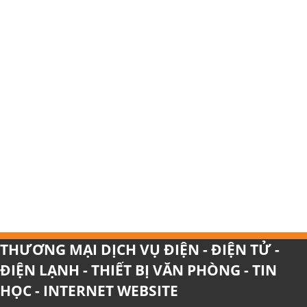
THƯƠNG MẠI DỊCH VỤ ĐIỆN - ĐIỆN TỬ -
ĐIỆN LẠNH - THIẾT BỊ VĂN PHÒNG - TIN
HỌC - INTERNET WEBSITE