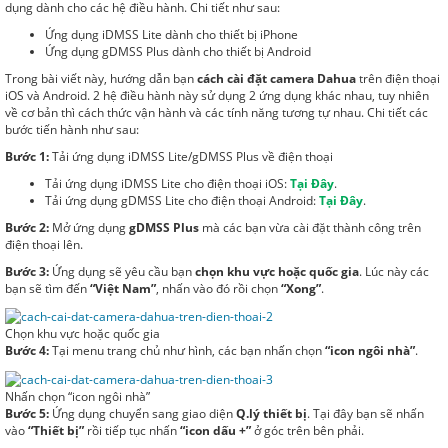
dụng dành cho các hệ điều hành. Chi tiết như sau:
Ứng dụng iDMSS Lite dành cho thiết bị iPhone
Ứng dụng gDMSS Plus dành cho thiết bị Android
Trong bài viết này,
hướng dẫn bạn
cách cài đặt camera Dahua
trên điện thoại
iOS và Android. 2 hệ điều hành này sử dụng 2 ứng dụng khác nhau, tuy nhiên
về cơ bản thì cách thức vận hành và các tính năng tương tự nhau. Chi tiết các
bước tiến hành như sau:
Bước 1:
Tải ứng dụng iDMSS Lite/gDMSS Plus về điện thoại
Tải ứng dụng iDMSS Lite cho điện thoại iOS:
Tại Đây
.
Tải ứng dụng gDMSS Lite cho điện thoại Android:
Tại Đây
.
Bước 2:
Mở ứng dụng
gDMSS Plus
mà các bạn vừa cài đặt thành công trên
điện thoại lên.
Bước 3:
Ứng dụng sẽ yêu cầu bạn
chọn khu vực hoặc quốc gia
. Lúc này các
bạn sẽ tìm đến
“Việt Nam”
, nhấn vào đó rồi chọn
“Xong”
.
Chọn khu vực hoặc quốc gia
Bước 4:
Tại menu trang chủ như hình, các bạn nhấn chọn
“icon ngôi nhà”
.
Nhấn chọn “icon ngôi nhà”
Bước 5:
Ứng dụng chuyển sang giao diện
Q.lý thiết bị
. Tại đây bạn sẽ nhấn
vào
“Thiết bị”
rồi tiếp tục nhấn
“icon dấu +”
ở góc trên bên phải.