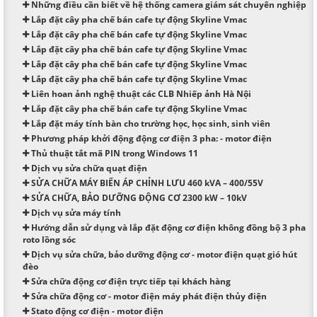
Những điều cần biết về hệ thống camera giám sát chuyên nghiệp
Lắp đặt cây pha chế bán cafe tự động Skyline Vmac
Lắp đặt cây pha chế bán cafe tự động Skyline Vmac
Lắp đặt cây pha chế bán cafe tự động Skyline Vmac
Lắp đặt cây pha chế bán cafe tự động Skyline Vmac
Lắp đặt cây pha chế bán cafe tự động Skyline Vmac
Liên hoan ảnh nghệ thuật các CLB Nhiếp ảnh Hà Nội
Lắp đặt cây pha chế bán cafe tự động Skyline Vmac
Lắp đặt máy tính bàn cho trường học, học sinh, sinh viên
Phương pháp khởi động động cơ điện 3 pha: - motor điện
Thủ thuật tắt mã PIN trong Windows 11
Dịch vụ sửa chữa quạt điện
SỬA CHỮA MÁY BIẾN ÁP CHỈNH LƯU 460 kVA – 400/55V
SỬA CHỮA, BẢO DƯỠNG ĐỘNG CƠ 2300 kW – 10kV
Dịch vụ sửa máy tính
Hướng dẫn sử dụng và lắp đặt động cơ điện không đồng bộ 3 pha
roto lồng sóc
Dịch vụ sửa chữa, bảo dưỡng động cơ - motor điện quạt gió hút
đèo
Sửa chữa động cơ điện trực tiếp tại khách hàng
Sửa chữa động cơ - motor điện máy phát điện thủy điện
Stato động cơ điện - motor điện