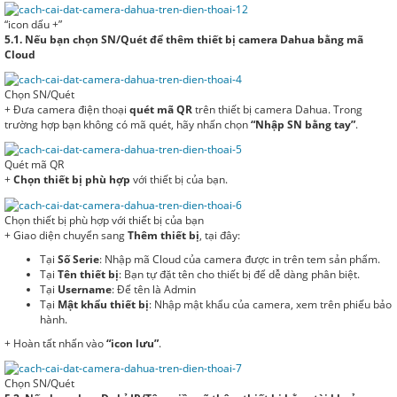
“icon dấu +”
5.1. Nếu bạn chọn SN/Quét để thêm thiết bị camera Dahua bằng mã
Cloud
Chọn SN/Quét
+ Đưa camera điện thoại
quét mã QR
trên thiết bị camera Dahua. Trong
trường hợp bạn không có mã quét, hãy nhấn chọn
“Nhập SN bằng tay”
.
Quét mã QR
+
Chọn thiết bị phù hợp
với thiết bị của bạn.
Chọn thiết bị phù hợp với thiết bị của bạn
+ Giao diện chuyển sang
Thêm thiết bị
, tại đây:
Tại
Số Serie
: Nhập mã Cloud của camera được in trên tem sản phẩm.
Tại
Tên thiết bị
: Bạn tự đặt tên cho thiết bị để dễ dàng phân biệt.
Tại
Username
: Để tên là Admin
Tại
Mật khẩu thiết bị
: Nhập mật khẩu của camera, xem trên phiếu bảo
hành.
+ Hoàn tất nhấn vào
“icon lưu”
.
Chọn SN/Quét