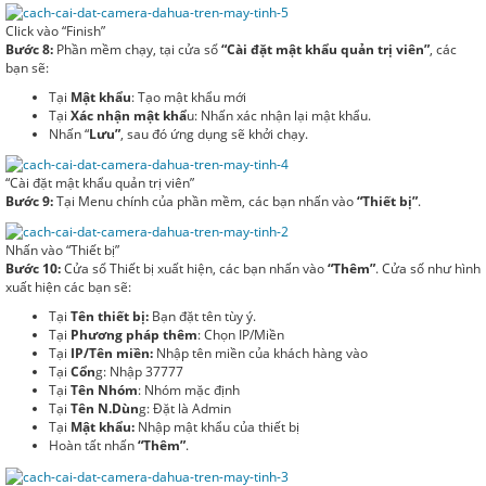
Click vào “Finish”
Bước 8:
Phần mềm chạy, tại cửa sổ
“Cài đặt mật khẩu quản trị viên”
, các
bạn sẽ:
Tại
Mật khẩu
: Tạo mật khẩu mới
Tại
Xác nhận mật khẩ
u: Nhấn xác nhận lại mật khẩu.
Nhấn “
Lưu”
, sau đó ứng dụng sẽ khởi chạy.
“Cài đặt mật khẩu quản trị viên”
Bước 9:
Tại Menu chính của phần mềm, các bạn nhấn vào
“Thiết bị”
.
Nhấn vào “Thiết bị”
Bước 10:
Cửa sổ Thiết bị xuất hiện, các bạn nhấn vào
“Thêm”
. Cửa số như hình
xuất hiện các bạn sẽ:
Tại
Tên thiết bị:
Bạn đặt tên tùy ý.
Tại
Phương pháp thêm
: Chọn IP/Miền
Tại
IP/Tên miền:
Nhập tên miền của khách hàng vào
Tại
Cổn
g: Nhập 37777
Tại
Tên Nhóm
: Nhóm mặc định
Tại
Tên N.Dùn
g: Đặt là Admin
Tại
Mật khẩu:
Nhập mật khẩu của thiết bị
Hoàn tất nhấn
“Thêm”
.