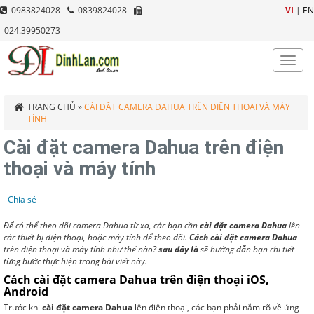
0983824028 -
0839824028 -
VI
|
EN
024.39950273
Toggle
naviga
TRANG CHỦ
»
CÀI ĐẶT CAMERA DAHUA TRÊN ĐIỆN THOẠI VÀ MÁY
TÍNH
Cài đặt camera Dahua trên điện
thoại và máy tính
Chia sẻ
Để có thể theo dõi camera Dahua từ xa, các bạn cần
cài đặt camera Dahua
lên
các thiết bị điện thoại, hoặc máy tính để theo dõi.
Cách cài đặt camera Dahua
trên điện thoại và máy tính như thế nào?
sau đây là
sẽ hướng dẫn bạn chi tiết
từng bước thực hiện trong bài viết này.
Cách cài đặt camera Dahua trên điện thoại iOS,
Android
Trước khi
cài đặt camera Dahua
lên điện thoại, các bạn phải nắm rõ về ứng