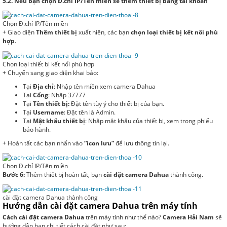
5.2. Nếu bạn chọn Đ.chỉ IP/Tên miền sẽ thêm thiết bị bằng tài khoản
Chọn Đ.chỉ IP/Tên miền
+ Giao diện
Thêm thiết bị
xuất hiện, các bạn
chọn loại thiết bị kết nối phù
hợp
.
Chọn loại thiết bị kết nối phù hợp
+ Chuyển sang giao diện khai báo:
Tại
Địa chỉ
: Nhập tên miền xem camera Dahua
Tại
Cổng
: Nhập 37777
Tại
Tên thiết bị:
Đặt tên tùy ý cho thiết bị của bạn.
Tại
Username
: Đặt tên là Admin.
Tại
Mật khẩu thiết bị
: Nhập mật khẩu của thiết bị, xem trong phiếu
bảo hành.
+ Hoàn tất các bạn nhấn vào
“icon lưu”
để lưu thông tin lại.
Chọn Đ.chỉ IP/Tên miền
Bước 6:
Thêm thiết bị hoàn tất, bạn
cài đặt camera Dahua
thành công.
cài đặt camera Dahua thành công
Hướng dẫn cài đặt camera Dahua trên máy tính
Cách cài đặt camera Dahua
trên máy tính như thế nào?
Camera Hải Nam
sẽ
hướng dẫn bạn chi tiết cách cài đặt như sau: