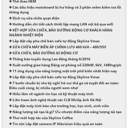
Thể thao HEM
Các dấu hiệu mainboard bị hư hỏng và 3 phần mềm kiểm tra lỗi
thông dụng
Dịch vụ sửa chữa quạt điện
Hướng dẫn chi tiết cách thiết lập mạng LAN nội bộ qua wifi
KẾT HỢP SỬA CHỮA, BẢO DƯỠNG ĐỘNG CƠ KHÁCH HÀNG
NGÀNH NHIỆT ĐIỆN
Lắp đặt cây pha chế bán cafe tự động Skyline Vmac
SỬA CHỮA MÁY BIẾN ÁP CHỈNH LƯU 460 kVA – 400/55V
SỬA CHỮA, BẢO DƯỠNG 02 ĐỘNG CƠ
Thông báo tuyển dụng Lao động tháng 6/2016
Xuất xưởng giao hàng Động cơ phòng nổ 220kW, 6kV, 1480vg/ph
11 ứng dụng của năng lượng mặt trời phổ biến nhất hiện nay
Lắp đặt cây pha chế bán cafe tự động Skyline Vmac
7 bước chuẩn bị cho kỳ nghỉ hè vui thả ga và tuyệt đối an toàn:
Điều cuối cùng, bị nhiều người xem nhẹ!
Hiểu lầm về ngành tin học và kỹ thuật máy tính
Liên hoan ảnh nghệ thuật các CLB Nhiếp ảnh Hà Nội
Lắp đặt máy tính bàn cho trường học, học sinh, sinh viên
Năng lượng tái tạo là gì? Ưu nhược điểm của năng lượng tái tạo
Thư mời hợp tác của Skyline Coffee
Tin tức Lắp đặt camera IP Hikvision hiệu quả an toàn