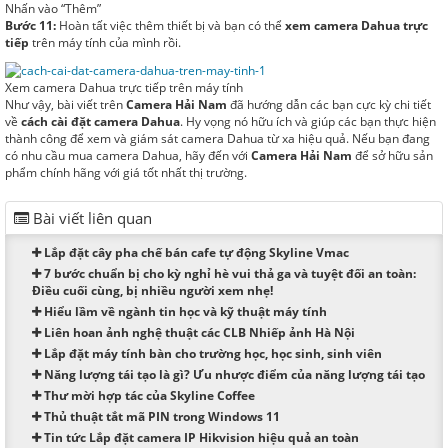
Nhấn vào “Thêm”
Bước 11:
Hoàn tất việc thêm thiết bị và bạn có thể
xem camera Dahua trực
tiếp
trên máy tính của mình rồi.
Xem camera Dahua trực tiếp trên máy tính
Như vậy, bài viết trên
Camera Hải Nam
đã hướng dẫn các bạn cực kỳ chi tiết
về
cách cài đặt camera Dahua
. Hy vọng nó hữu ích và giúp các bạn thực hiện
thành công để xem và giám sát camera Dahua từ xa hiệu quả. Nếu bạn đang
có nhu cầu mua camera Dahua, hãy đến với
Camera Hải Nam
để sở hữu sản
phẩm chính hãng với giá tốt nhất thị trường.
Bài viết liên quan
Lắp đặt cây pha chế bán cafe tự động Skyline Vmac
7 bước chuẩn bị cho kỳ nghỉ hè vui thả ga và tuyệt đối an toàn:
Điều cuối cùng, bị nhiều người xem nhẹ!
Hiểu lầm về ngành tin học và kỹ thuật máy tính
Liên hoan ảnh nghệ thuật các CLB Nhiếp ảnh Hà Nội
Lắp đặt máy tính bàn cho trường học, học sinh, sinh viên
Năng lượng tái tạo là gì? Ưu nhược điểm của năng lượng tái tạo
Thư mời hợp tác của Skyline Coffee
Thủ thuật tắt mã PIN trong Windows 11
Tin tức Lắp đặt camera IP Hikvision hiệu quả an toàn