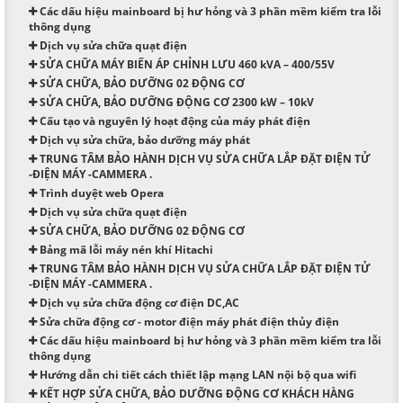
Các dấu hiệu mainboard bị hư hỏng và 3 phần mềm kiểm tra lỗi
thông dụng
Dịch vụ sửa chữa quạt điện
SỬA CHỮA MÁY BIẾN ÁP CHỈNH LƯU 460 kVA – 400/55V
SỬA CHỮA, BẢO DƯỠNG 02 ĐỘNG CƠ
SỬA CHỮA, BẢO DƯỠNG ĐỘNG CƠ 2300 kW – 10kV
Cấu tạo và nguyên lý hoạt động của máy phát điện
Dịch vụ sửa chữa, bảo dưỡng máy phát
TRUNG TÂM BẢO HÀNH DỊCH VỤ SỬA CHỮA LẮP ĐẶT ĐIỆN TỬ
-ĐIỆN MÁY -CAMMERA .
Trình duyệt web Opera
Dịch vụ sửa chữa quạt điện
SỬA CHỮA, BẢO DƯỠNG 02 ĐỘNG CƠ
Bảng mã lỗi máy nén khí Hitachi
TRUNG TÂM BẢO HÀNH DỊCH VỤ SỬA CHỮA LẮP ĐẶT ĐIỆN TỬ
-ĐIỆN MÁY -CAMMERA .
Dịch vụ sửa chữa động cơ điện DC,AC
Sửa chữa động cơ - motor điện máy phát điện thủy điện
Các dấu hiệu mainboard bị hư hỏng và 3 phần mềm kiểm tra lỗi
thông dụng
Hướng dẫn chi tiết cách thiết lập mạng LAN nội bộ qua wifi
KẾT HỢP SỬA CHỮA, BẢO DƯỠNG ĐỘNG CƠ KHÁCH HÀNG