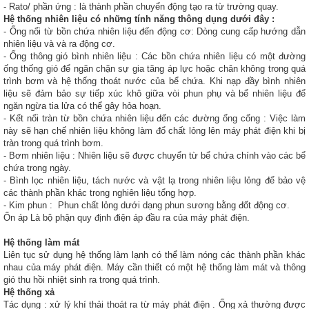
- Rato/ phần ứng : là thành phần chuyển động tạo ra từ trường quay.
Hệ thống nhiên liệu có những tính năng thông dụng dưới đây :
- Ống nổi từ bồn chứa nhiên liệu đến động cơ: Dòng cung cấp hướng dẫn
nhiên liệu và và ra động cơ.
- Ống thông gió bình nhiên liệu : Các bồn chứa nhiên liệu có một đường
ống thống gió để ngăn chặn sự gia tăng áp lực hoặc chân không trong quá
trình bơm và hệ thống thoát nước của bể chứa. Khi nạp đầy bình nhiên
liệu sẽ đảm bảo sự tiếp xúc khô giữa vòi phun phụ và bể nhiên liệu để
ngăn ngừa tia lửa có thể gây hỏa hoạn.
- Kết nối tràn từ bồn chứa nhiên liệu đến các đường ống cống : Việc làm
này sẽ hạn chế nhiên liệu không làm đổ chất lỏng lên máy phát điện khi bị
tràn trong quá trình bơm.
- Bơm nhiên liệu : Nhiên liệu sẽ được chuyển từ bể chứa chính vào các bể
chứa trong ngày.
- Bình lọc nhiên liệu, tách nước và vật lạ trong nhiên liệu lỏng để bảo vệ
các thành phần khác trong nghiên liệu tổng hợp.
- Kim phun : Phun chất lỏng dưới dạng phun sương bằng đốt động cơ.
Ổn áp
Là bộ phận quy định điện áp đầu ra của máy phát điện.
Hệ thống làm mát
Liên tục sử dụng hệ thống làm lạnh có thể làm nóng các thành phần khác
nhau của máy phát điện. Máy cần thiết có một hệ thống làm mát và thông
gió thu hồi nhiệt sinh ra trong quá trình.
Hệ thống xả
Tác dụng : xử lý khí thải thoát ra từ máy phát điện . Ống xả thường được