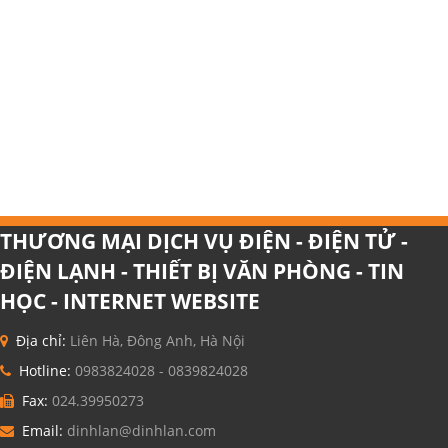
THƯƠNG MẠI DỊCH VỤ ĐIỆN - ĐIỆN TỬ -
ĐIỆN LẠNH - THIẾT BỊ VĂN PHÒNG - TIN
HỌC - INTERNET WEBSITE
Địa chỉ:
Liên Hà, Đông Anh, Hà Nội
Hotline:
0983824028 - 0839824028
Fax:
024.39950273
Email:
dinhlan@dinhlan.com