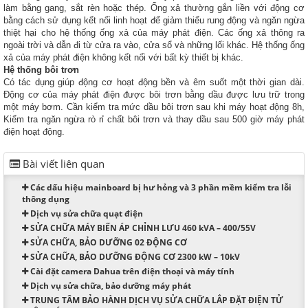
làm bằng gang, sắt rèn hoặc thép. Ống xả thường gắn liền với động cơ
bằng cách sử dụng kết nối linh hoạt để giảm thiểu rung động và ngăn ngừa
thiệt hại cho hệ thống ống xả của máy phát điện. Các ống xả thông ra
ngoài trời và dẫn đi từ cửa ra vào, cửa sổ và những lối khác. Hệ thống ống
xả của máy phát điện không kết nối với bất kỳ thiết bị khác.
Hệ thống bôi trơn
Có tác dụng giúp động cơ hoạt động bền và êm suốt một thời gian dài.
Động cơ của máy phát điện được bôi trơn bằng dầu được lưu trữ trong
một máy bơm. Cần kiểm tra mức dầu bôi trơn sau khi máy hoạt động 8h,
Kiểm tra ngăn ngừa rò rỉ chất bôi trơn và thay dầu sau 500 giờ máy phát
điện hoạt động.
Bài viết liên quan
Các dấu hiệu mainboard bị hư hỏng và 3 phần mềm kiểm tra lỗi
thông dụng
Dịch vụ sửa chữa quạt điện
SỬA CHỮA MÁY BIẾN ÁP CHỈNH LƯU 460 kVA – 400/55V
SỬA CHỮA, BẢO DƯỠNG 02 ĐỘNG CƠ
SỬA CHỮA, BẢO DƯỠNG ĐỘNG CƠ 2300 kW – 10kV
Cài đặt camera Dahua trên điện thoại và máy tính
Dịch vụ sửa chữa, bảo dưỡng máy phát
TRUNG TÂM BẢO HÀNH DỊCH VỤ SỬA CHỮA LẮP ĐẶT ĐIỆN TỬ