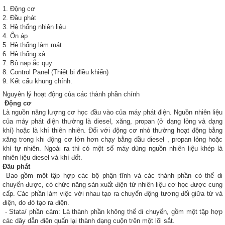
1. Động cơ
2. Đầu phát
3. Hệ thống nhiên liệu
4. Ổn áp
5. Hệ thống làm mát
6. Hệ thống xả
7. Bộ nạp ắc quy
8. Control Panel (Thiết bị điều khiển)
9. Kết cấu khung chính.
Nguyên lý hoạt động của các thành phần chính
Động cơ
Là nguồn năng lượng cơ học đầu vào của máy phát điện. Nguồn nhiên liệu
của máy phát điện thường là diesel, xăng, propan (ở dạng lỏng và dạng
khí) hoặc là khí thiên nhiên. Đối với động cơ nhỏ thường hoạt động bằng
xăng trong khi động cơ lớn hơn chạy bằng dầu diesel , propan lỏng hoặc
khí tự nhiên. Ngoài ra thì có một số máy dùng nguồn nhiên liệu khép là
nhiên liệu diesel và khí đốt.
Đầu phát
Bao gồm một tập hợp các bộ phận tĩnh và các thành phần có thể di
chuyển được, có chức năng sản xuất điện từ nhiên liệu cơ học được cung
cấp. Các phần làm việc với nhau tạo ra chuyển động tương đối giữa từ và
điện, do đó tạo ra điện.
- Stata/ phần cảm: Là thành phần không thể di chuyển, gồm một tập hợp
các dây dẫn điện quấn lại thành dạng cuộn trên một lõi sắt.