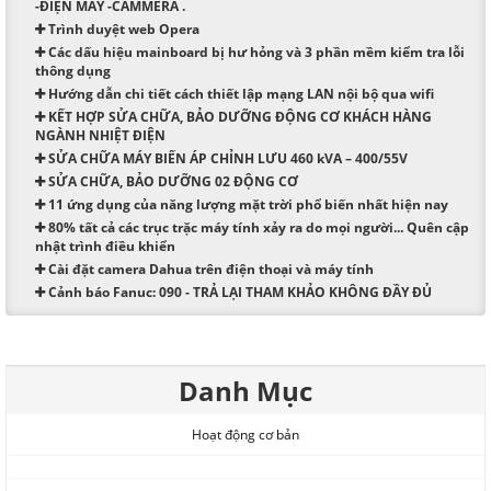
-ĐIỆN MÁY -CAMMERA .
Trình duyệt web Opera
Các dấu hiệu mainboard bị hư hỏng và 3 phần mềm kiểm tra lỗi
thông dụng
Hướng dẫn chi tiết cách thiết lập mạng LAN nội bộ qua wifi
KẾT HỢP SỬA CHỮA, BẢO DƯỠNG ĐỘNG CƠ KHÁCH HÀNG
NGÀNH NHIỆT ĐIỆN
SỬA CHỮA MÁY BIẾN ÁP CHỈNH LƯU 460 kVA – 400/55V
SỬA CHỮA, BẢO DƯỠNG 02 ĐỘNG CƠ
11 ứng dụng của năng lượng mặt trời phổ biến nhất hiện nay
80% tất cả các trục trặc máy tính xảy ra do mọi người... Quên cập
nhật trình điều khiển
Cài đặt camera Dahua trên điện thoại và máy tính
Cảnh báo Fanuc: 090 - TRẢ LẠI THAM KHẢO KHÔNG ĐẦY ĐỦ
Danh Mục
Hoạt động cơ bản