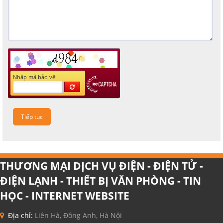
Nhập mã bảo vệ:
THƯƠNG MẠI DỊCH VỤ ĐIỆN - ĐIỆN TỬ -
ĐIỆN LẠNH - THIẾT BỊ VĂN PHÒNG - TIN
HỌC - INTERNET WEBSITE
Địa chỉ:
Liên Hà, Đông Anh, Hà Nội