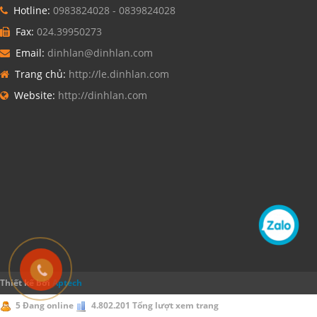
Hotline:
0983824028 - 0839824028
Fax:
024.39950273
Email:
dinhlan@dinhlan.com
Trang chủ:
http://le.dinhlan.com
Website:
http://dinhlan.com
Thiết kế bởi
Aptech
5 Đang online
4.802.201 Tổng lượt xem trang