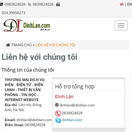
0983824028 -
0839824028 -
VI
|
EN
024.39950273
Toggle
naviga
TRANG CHỦ
»
LIÊN HỆ VỚI CHÚNG TÔI
Liên hệ với chúng tôi
Thông tin của chúng tôi
THƯƠNG MẠI DỊCH VỤ
ĐIỆN - ĐIỆN TỬ - ĐIỆN
Hỗ trợ tổng hợp
LẠNH - THIẾT BỊ VĂN
PHÒNG - TIN HỌC -
Đình Lân
INTERNET WEBSITE
Địa chỉ:
Liên Hà, Đông
dinhlan@dinhlan.com
Anh, Hà Nội
0839824028
Email:
dinhlan@dinhlan.com
dinhlan.com
Điện thoại:
0839824028