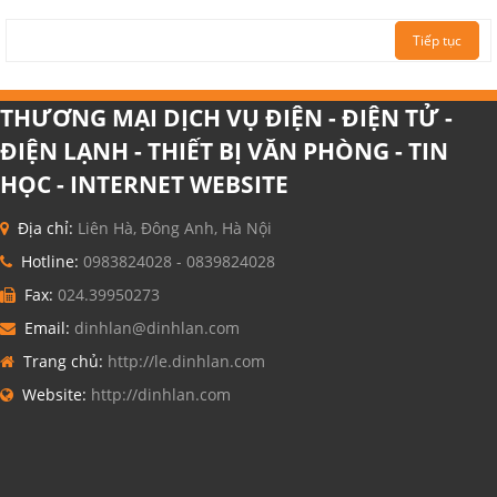
Tiếp tục
THƯƠNG MẠI DỊCH VỤ ĐIỆN - ĐIỆN TỬ -
ĐIỆN LẠNH - THIẾT BỊ VĂN PHÒNG - TIN
HỌC - INTERNET WEBSITE
Địa chỉ:
Liên Hà, Đông Anh, Hà Nội
Hotline:
0983824028 - 0839824028
Fax:
024.39950273
Email:
dinhlan@dinhlan.com
Trang chủ:
http://le.dinhlan.com
Website:
http://dinhlan.com