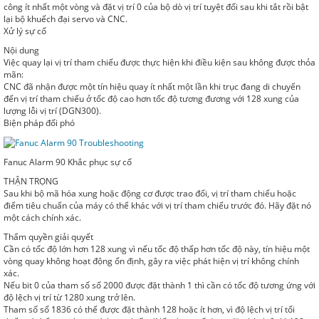
công ít nhất một vòng và đặt vị trí 0 của bộ dò vị trí tuyệt đối sau khi tắt rồi bật
lại bộ khuếch đại servo và CNC.
Xử lý sự cố
Nội dung
Việc quay lại vị trí tham chiếu được thực hiện khi điều kiện sau không được thỏa
mãn:
CNC đã nhận được một tín hiệu quay ít nhất một lần khi trục đang di chuyển
đến vị trí tham chiếu ở tốc độ cao hơn tốc độ tương đương với 128 xung của
lượng lỗi vị trí (DGN300).
Biện pháp đối phó
Fanuc Alarm 90 Khắc phục sự cố
THẬN TRỌNG
Sau khi bộ mã hóa xung hoặc động cơ được trao đổi, vị trí tham chiếu hoặc
điểm tiêu chuẩn của máy có thể khác với vị trí tham chiếu trước đó. Hãy đặt nó
một cách chính xác.
Thẩm quyền giải quyết
Cần có tốc độ lớn hơn 128 xung vì nếu tốc độ thấp hơn tốc độ này, tín hiệu một
vòng quay không hoạt động ổn định, gây ra việc phát hiện vị trí không chính
xác.
Nếu bit 0 của tham số số 2000 được đặt thành 1 thì cần có tốc độ tương ứng với
độ lệch vị trí từ 1280 xung trở lên.
Tham số số 1836 có thể được đặt thành 128 hoặc ít hơn, vì độ lệch vị trí tối