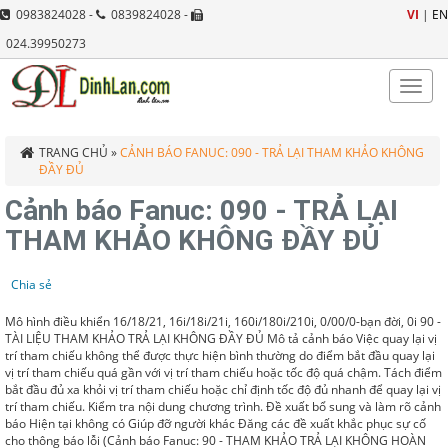
0983824028 -
0839824028 -
VI
|
EN
024.39950273
Toggle
naviga
TRANG CHỦ
»
CẢNH BÁO FANUC: 090 - TRẢ LẠI THAM KHẢO KHÔNG
ĐẦY ĐỦ
Cảnh báo Fanuc: 090 - TRẢ LẠI
THAM KHẢO KHÔNG ĐẦY ĐỦ
Chia sẻ
Mô hình điều khiển
16/18/21, 16i/18i/21i, 160i/180i/210i, 0/00/0-bạn đời, 0i
90 -
TÀI LIỆU THAM KHẢO TRẢ LẠI KHÔNG ĐẦY ĐỦ
Mô tả cảnh báo
Việc quay lại vị
trí tham chiếu không thể được thực hiện bình thường do điểm bắt đầu quay lại
vị trí tham chiếu quá gần với vị trí tham chiếu hoặc tốc độ quá chậm.
Tách điểm
bắt đầu đủ xa khỏi vị trí tham chiếu hoặc chỉ định tốc độ đủ nhanh để quay lại vị
trí tham chiếu.
Kiểm tra nội dung chương trình.
Đề xuất bổ sung và làm rõ cảnh
báo
Hiện tại không có
Giúp đỡ người khác
Đăng các đề xuất khắc phục sự cố
cho thông báo lỗi (Cảnh báo Fanuc: 90 - THAM KHẢO TRẢ LẠI KHÔNG HOÀN