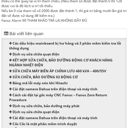
thiểu có thể quay lại vị trí tham chiếu. (Nếu tham số được đặt thành 0 thì 128
được coi là độ lệch vị trí tối thiểu.
Nếu bit 0 của tham số số 2000 được đặt thành 1, thì giá trị bằng mười lần giá trị
đặt sẽ được sử dụng để kiểm tra.)
Fanuc Alarm 90 THAM KHẢO TRẢ LẠI KHÔNG ĐẦY ĐỦ
Bài viết liên quan
Các dấu hiệu mainboard bị hư hỏng và 3 phần mềm kiểm tra lỗi
thông dụng
Dịch vụ sửa chữa quạt điện
KẾT HỢP SỬA CHỮA, BẢO DƯỠNG ĐỘNG CƠ KHÁCH HÀNG
NGÀNH NHIỆT ĐIỆN
SỬA CHỮA MÁY BIẾN ÁP CHỈNH LƯU 460 kVA – 400/55V
SỬA CHỮA, BẢO DƯỠNG 02 ĐỘNG CƠ
Bảng mã lỗi máy nén khí Hitachi
Cài đặt camera Dahua trên điện thoại và máy tính
Cách cài đặt lại gốc máy CNC Fanuc – Fanuc Zero Return
Procedure
Dịch vụ sửa chữa, bảo dưỡng máy phát
Dịch vụ sửa chữa quạt điện
Cài đặt camera Dahua trên điện thoại và máy tính
Cốc Cốc là một phần mềm trình duyệt