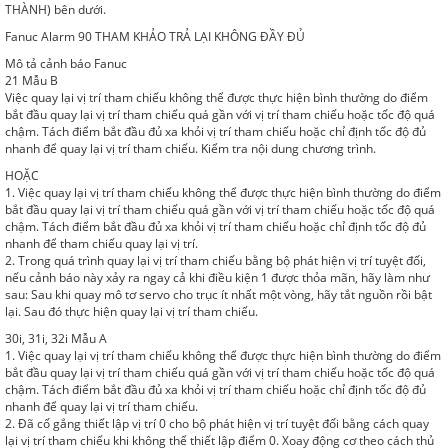
THÀNH) bên dưới.
Fanuc Alarm 90 THAM KHẢO TRẢ LẠI KHÔNG ĐẦY ĐỦ
Mô tả cảnh báo Fanuc
21 Mẫu B
Việc quay lại vị trí tham chiếu không thể được thực hiện bình thường do điểm
bắt đầu quay lại vị trí tham chiếu quá gần với vị trí tham chiếu hoặc tốc độ quá
chậm. Tách điểm bắt đầu đủ xa khỏi vị trí tham chiếu hoặc chỉ định tốc độ đủ
nhanh để quay lại vị trí tham chiếu. Kiểm tra nội dung chương trình.
HOẶC
1. Việc quay lại vị trí tham chiếu không thể được thực hiện bình thường do điểm
bắt đầu quay lại vị trí tham chiếu quá gần với vị trí tham chiếu hoặc tốc độ quá
chậm. Tách điểm bắt đầu đủ xa khỏi vị trí tham chiếu hoặc chỉ định tốc độ đủ
nhanh để tham chiếu quay lại vị trí.
2. Trong quá trình quay lại vị trí tham chiếu bằng bộ phát hiện vị trí tuyệt đối,
nếu cảnh báo này xảy ra ngay cả khi điều kiện 1 được thỏa mãn, hãy làm như
sau: Sau khi quay mô tơ servo cho trục ít nhất một vòng, hãy tắt nguồn rồi bật
lại. Sau đó thực hiện quay lại vị trí tham chiếu.
30i, 31i, 32i Mẫu A
1. Việc quay lại vị trí tham chiếu không thể được thực hiện bình thường do điểm
bắt đầu quay lại vị trí tham chiếu quá gần với vị trí tham chiếu hoặc tốc độ quá
chậm. Tách điểm bắt đầu đủ xa khỏi vị trí tham chiếu hoặc chỉ định tốc độ đủ
nhanh để quay lại vị trí tham chiếu.
2. Đã cố gắng thiết lập vị trí 0 cho bộ phát hiện vị trí tuyệt đối bằng cách quay
lại vị trí tham chiếu khi không thể thiết lập điểm 0. Xoay động cơ theo cách thủ