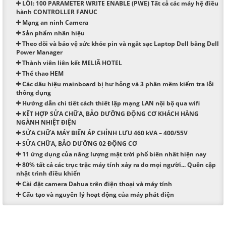
LỖI: 100 PARAMETER WRITE ENABLE (PWE) Tất cả các máy hệ điều
hành CONTROLLER FANUC
Mạng an ninh Camera
Sản phẩm nhãn hiệu
Theo dõi và bảo vệ sức khỏe pin và ngắt sạc Laptop Dell băng Dell
Power Manager
Thành viên liên kết MELIÃ HOTEL
Thể thao HEM
Các dấu hiệu mainboard bị hư hỏng và 3 phần mềm kiểm tra lỗi
thông dụng
Hướng dẫn chi tiết cách thiết lập mạng LAN nội bộ qua wifi
KẾT HỢP SỬA CHỮA, BẢO DƯỠNG ĐỘNG CƠ KHÁCH HÀNG
NGÀNH NHIỆT ĐIỆN
SỬA CHỮA MÁY BIẾN ÁP CHỈNH LƯU 460 kVA – 400/55V
SỬA CHỮA, BẢO DƯỠNG 02 ĐỘNG CƠ
11 ứng dụng của năng lượng mặt trời phổ biến nhất hiện nay
80% tất cả các trục trặc máy tính xảy ra do mọi người... Quên cập
nhật trình điều khiển
Cài đặt camera Dahua trên điện thoại và máy tính
Cấu tạo và nguyên lý hoạt động của máy phát điện