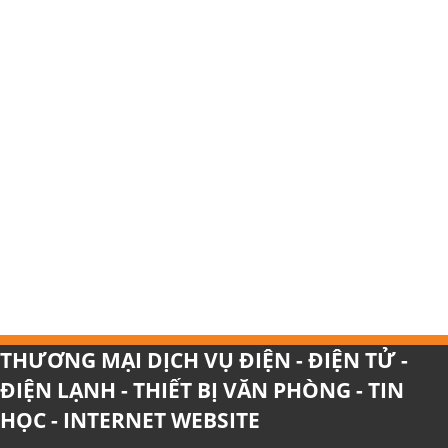
THƯƠNG MẠI DỊCH VỤ ĐIỆN - ĐIỆN TỬ -
ĐIỆN LẠNH - THIẾT BỊ VĂN PHÒNG - TIN
HỌC - INTERNET WEBSITE