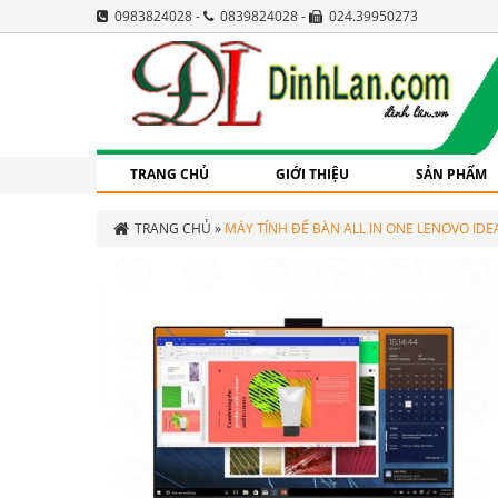
0983824028 -
0839824028 -
024.39950273
TRANG CHỦ
GIỚI THIỆU
SẢN PHẨM
TRANG CHỦ
»
MÁY TÍNH ĐỂ BÀN ALL IN ONE LENOVO IDEAC