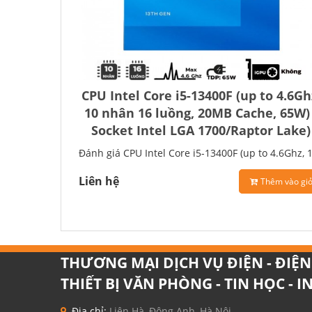
CPU Intel Core i5-13400F (up to 4.6Gh
10 nhân 16 luồng, 20MB Cache, 65W) 
Socket Intel LGA 1700/Raptor Lake)
Đánh giá CPU Intel Core i5-13400F (up to 4.6Ghz, 
nhân 16 luồng, 20MB Cache, 65W) - Socket Intel..
Liên hệ
Thêm vào gi
THƯƠNG MẠI DỊCH VỤ ĐIỆN - ĐIỆN 
THIẾT BỊ VĂN PHÒNG - TIN HỌC - 
Địa chỉ:
Liên Hà, Đông Anh, Hà Nội