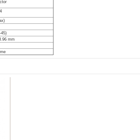
ctor
4
ax)
-45)
33.96 mm
ome