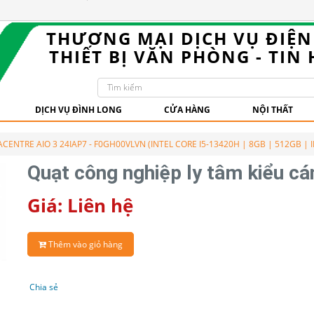
THƯƠNG MẠI DỊCH VỤ ĐIỆN -
THIẾT BỊ VĂN PHÒNG - TIN 
DỊCH VỤ ĐÌNH LONG
CỬA HÀNG
NỘI THẤT
ENTRE AIO 3 24IAP7 - F0GH00VLVN (INTEL CORE I5-13420H | 8GB | 512GB | I
Quạt công nghiệp ly tâm kiểu cá
Giá: Liên hệ
Thêm vào giỏ hàng
Chia sẻ