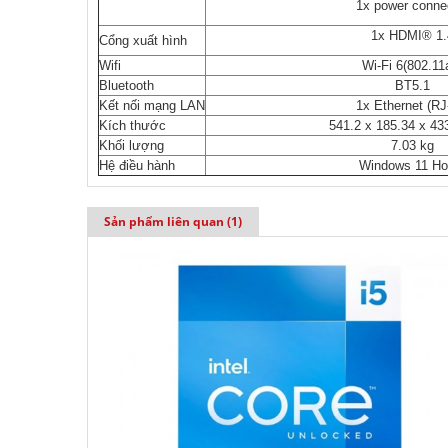
1x power conne
1x HDMI® 1.
Cổng xuất hình
Wifi
Wi-Fi 6(802.11
Bluetooth
BT5.1
Kết nối mạng LAN
1x Ethernet (RJ
Kích thước
541.2 x 185.34 x 4
Khối lượng
7.03 kg
Hệ điều hành
Windows 11 H
Sản phẩm liên quan (1)