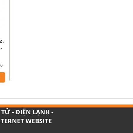
z,
-
10
ỏ
TỬ - ĐIỆN LẠNH -
INTERNET WEBSITE