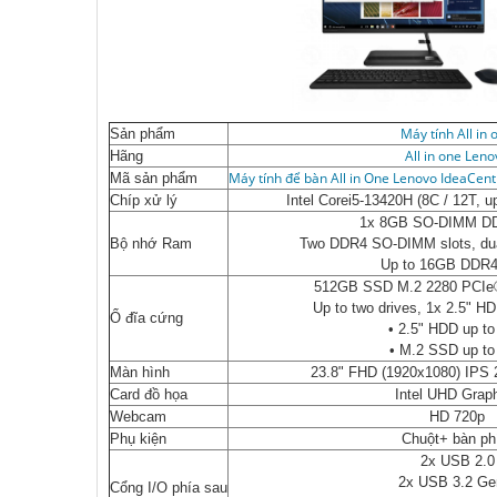
Máy tính All in 
Sản phẩm
All in one Leno
Hãng
Máy tính để bàn All in One Lenovo IdeaCen
Mã sản phẩm
Chíp xử lý
Intel Corei5-13420H (8C / 12T, 
1x 8GB SO-DIMM D
Bộ nhớ Ram
Two DDR4 SO-DIMM slots, dua
Up to 16GB DDR4
512GB SSD M.2 2280 PCIe
Up to two drives, 1x 2.5" 
Ổ đĩa cứng
• 2.5" HDD up t
• M.2 SSD up to
Màn hình
23.8" FHD (1920x1080) IPS 2
Card đồ họa
Intel UHD Grap
Webcam
HD 720p
Phụ kiện
Chuột+ bàn p
2x USB 2.0
2x USB 3.2 Ge
Cổng I/O phía sau