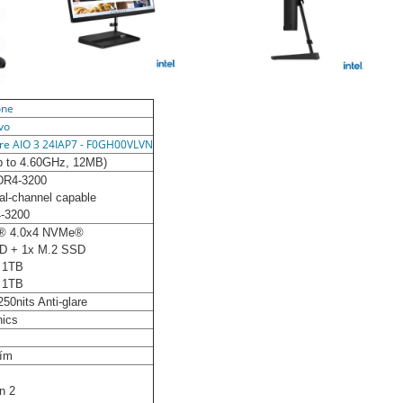
one
vo
tre AIO 3 24IAP7 - F0GH00VLVN
up to 4.60GHz, 12MB)
DR4-3200
l-channel capable
-3200
® 4.0x4 NVMe®
HDD + 1x M.2 SSD
o 1TB
 1TB
50nits Anti-glare
hics
hím
n 2